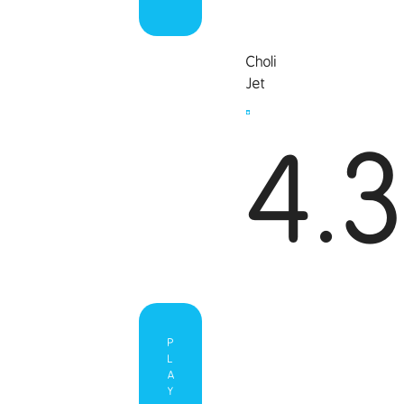
Choli
Jet
4.
P
L
A
Y