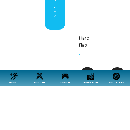
P
L
A
Y
Hard
Flap
3.8
SPORTS
ACTION
CASUAL
ADVENTURE
SHOOTING
P