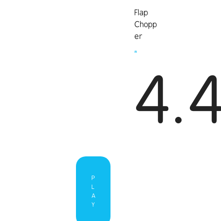
Flap
Chopp
er
4.
P
L
A
Y