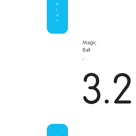
P
L
A
Y
Magic
Ball
3.2