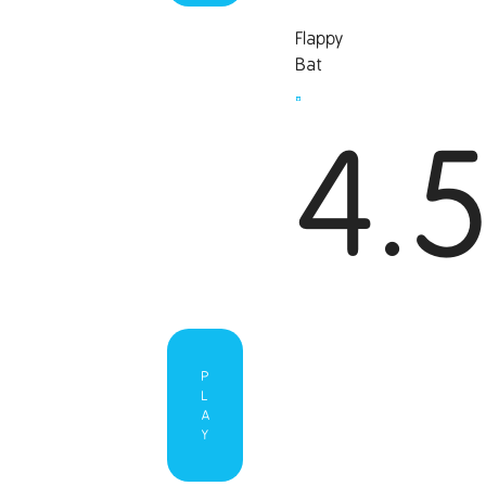
Flappy
Bat
4.
P
L
A
Y