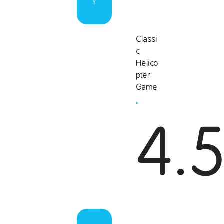
Y
Classi
c
Helico
pter
Game
4.