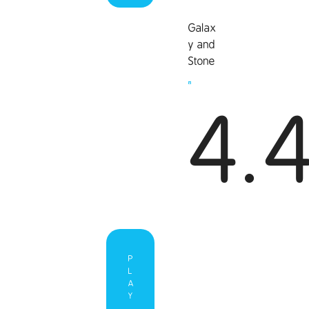
Galax
y and
Stone
4.
P
L
A
Y