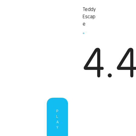
Teddy
Escap
e
4.
P
L
A
Y