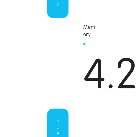
Y
Mem
ory
4.
P
L
A