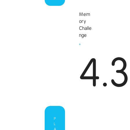
Mem
ory
Challe
nge
4.
P
L
A