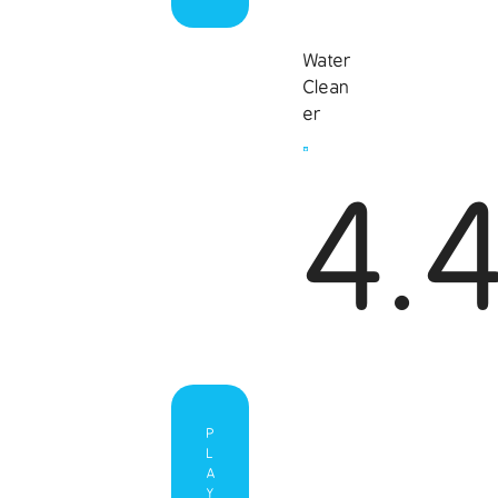
Water
Clean
er
4.
P
L
A
Y