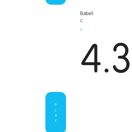
Babeli
c
4.
P
L
A
Y